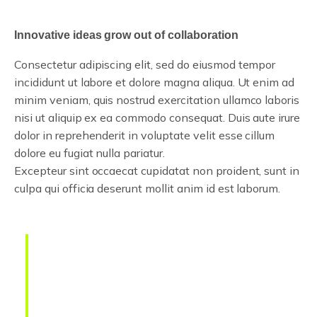
Innovative ideas grow out of collaboration
Consectetur adipiscing elit, sed do eiusmod tempor
incididunt ut labore et dolore magna aliqua. Ut enim ad
minim veniam, quis nostrud exercitation ullamco laboris
nisi ut aliquip ex ea commodo consequat. Duis aute irure
dolor in reprehenderit in voluptate velit esse cillum
dolore eu fugiat nulla pariatur.
Excepteur sint occaecat cupidatat non proident, sunt in
culpa qui officia deserunt mollit anim id est laborum.
Born out of a desire to break
with conventional
methodologies of our industry,