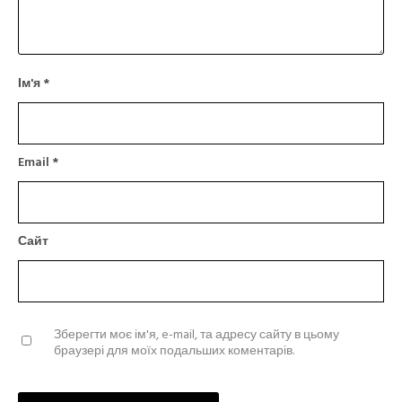
Ім'я
*
Email
*
Сайт
Зберегти моє ім'я, e-mail, та адресу сайту в цьому
браузері для моїх подальших коментарів.